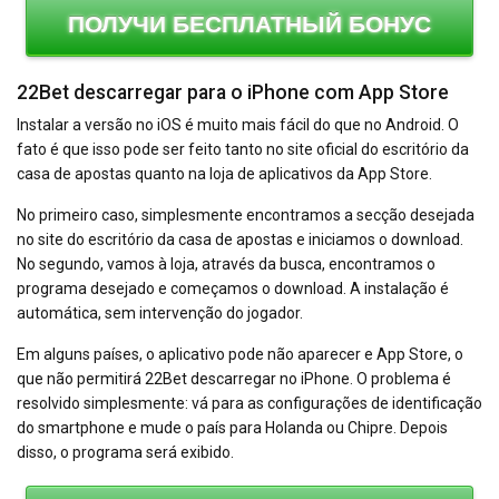
ПОЛУЧИ БЕСПЛАТНЫЙ БОНУС
22Bet descarregar para o iPhone com App Store
Instalar a versão no iOS é muito mais fácil do que no Android. O
fato é que isso pode ser feito tanto no site oficial do escritório da
casa de apostas quanto na loja de aplicativos da App Store.
No primeiro caso, simplesmente encontramos a secção desejada
no site do escritório da casa de apostas e iniciamos o download.
No segundo, vamos à loja, através da busca, encontramos o
programa desejado e começamos o download. A instalação é
automática, sem intervenção do jogador.
Em alguns países, o aplicativo pode não aparecer e App Store, o
que não permitirá 22Bet descarregar no iPhone. O problema é
resolvido simplesmente: vá para as configurações de identificação
do smartphone e mude o país para Holanda ou Chipre. Depois
disso, o programa será exibido.