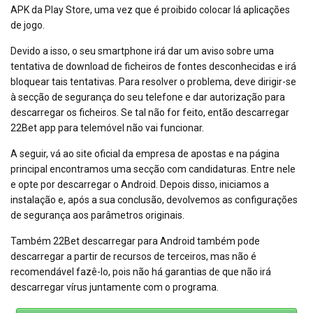
APK da Play Store, uma vez que é proibido colocar lá aplicações
de jogo.
Devido a isso, o seu smartphone irá dar um aviso sobre uma
tentativa de download de ficheiros de fontes desconhecidas e irá
bloquear tais tentativas. Para resolver o problema, deve dirigir-se
à secção de segurança do seu telefone e dar autorização para
descarregar os ficheiros. Se tal não for feito, então descarregar
22Bet app para telemóvel não vai funcionar.
A seguir, vá ao site oficial da empresa de apostas e na página
principal encontramos uma secção com candidaturas. Entre nele
e opte por descarregar o Android. Depois disso, iniciamos a
instalação e, após a sua conclusão, devolvemos as configurações
de segurança aos parâmetros originais.
Também 22Bet descarregar para Android também pode
descarregar a partir de recursos de terceiros, mas não é
recomendável fazê-lo, pois não há garantias de que não irá
descarregar vírus juntamente com o programa.