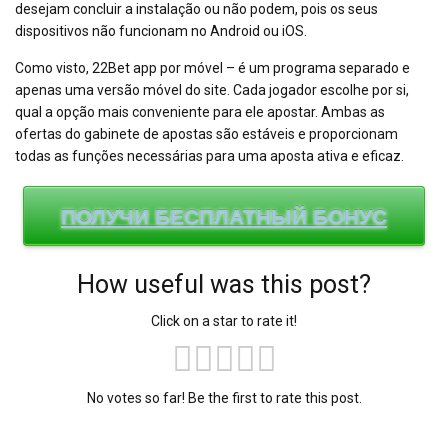
desejam concluir a instalação ou não podem, pois os seus
dispositivos não funcionam no Android ou iOS.
Como visto, 22Bet app por móvel – é um programa separado e
apenas uma versão móvel do site. Cada jogador escolhe por si,
qual a opção mais conveniente para ele apostar. Ambas as
ofertas do gabinete de apostas são estáveis e proporcionam
todas as funções necessárias para uma aposta ativa e eficaz.
ПОЛУЧИ БЕСПЛАТНЫЙ БОНУС
How useful was this post?
Click on a star to rate it!
No votes so far! Be the first to rate this post.