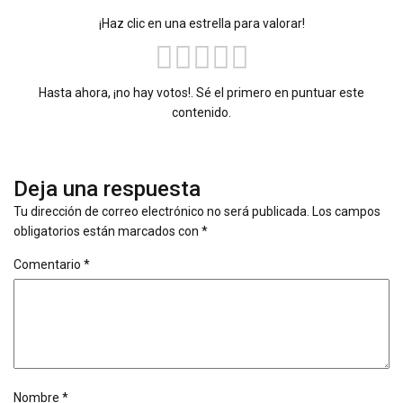
¡Haz clic en una estrella para valorar!
Hasta ahora, ¡no hay votos!. Sé el primero en puntuar este
contenido.
Deja una respuesta
Tu dirección de correo electrónico no será publicada.
Los campos
obligatorios están marcados con
*
Comentario
*
Nombre
*