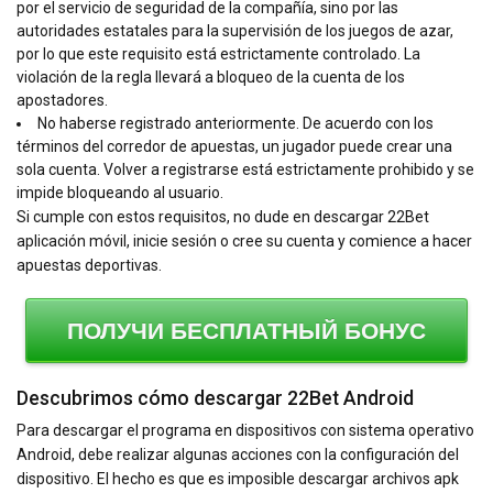
por el servicio de seguridad de la compañía, sino por las
autoridades estatales para la supervisión de los juegos de azar,
por lo que este requisito está estrictamente controlado. La
violación de la regla llevará a bloqueo de la cuenta de los
apostadores.
No haberse registrado anteriormente. De acuerdo con los
términos del corredor de apuestas, un jugador puede crear una
sola cuenta. Volver a registrarse está estrictamente prohibido y se
impide bloqueando al usuario.
Si cumple con estos requisitos, no dude en descargar 22Bet
aplicación móvil, inicie sesión o cree su cuenta y comience a hacer
apuestas deportivas.
ПОЛУЧИ БЕСПЛАТНЫЙ БОНУС
Descubrimos cómo descargar 22Bet Android
Para descargar el programa en dispositivos con sistema operativo
Android, debe realizar algunas acciones con la configuración del
dispositivo. El hecho es que es imposible descargar archivos apk