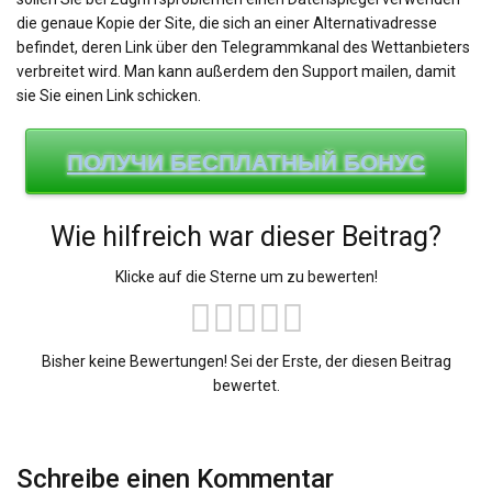
die genaue Kopie der Site, die sich an einer Alternativadresse
befindet, deren Link über den Telegrammkanal des Wettanbieters
verbreitet wird. Man kann außerdem den Support mailen, damit
sie Sie einen Link schicken.
ПОЛУЧИ БЕСПЛАТНЫЙ БОНУС
Wie hilfreich war dieser Beitrag?
Klicke auf die Sterne um zu bewerten!
Bisher keine Bewertungen! Sei der Erste, der diesen Beitrag
bewertet.
Schreibe einen Kommentar