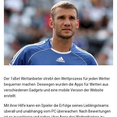
Der 1xBet Wettanbieter strebt den Wettprozess für jeden Wetter
bequemer machen. Deswegen wurden die Apps für Wetten aus
verschiedenen Gadgets und eine mobile Version der Website
erstellt.
Mit ihrer Hilfe kann ein Spieler die Erfolge seines Lieblingsteams
überall und unabhängig vom PC überwachen. Nach Bewertungen
ist es zuverlässig und sicher, über Apps des Wettanbieters zu