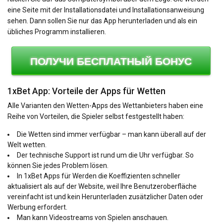
eine Seite mit der Installationsdatei und Installationsanweisung
sehen. Dann sollen Sie nur das App herunterladen und als ein
übliches Programm installieren.
ПОЛУЧИ БЕСПЛАТНЫЙ БОНУС
1xBet App: Vorteile der Apps für Wetten
Alle Varianten den Wetten-Apps des Wettanbieters haben eine
Reihe von Vorteilen, die Spieler selbst festgestellt haben:
Die Wetten sind immer verfügbar – man kann überall auf der
Welt wetten.
Der technische Support ist rund um die Uhr verfügbar. So
können Sie jedes Problem lösen.
In 1xBet Apps für Werden die Koeffizienten schneller
aktualisiert als auf der Website, weil Ihre Benutzeroberfläche
vereinfacht ist und kein Herunterladen zusätzlicher Daten oder
Werbung erfordert.
Man kann Videostreams von Spielen anschauen.