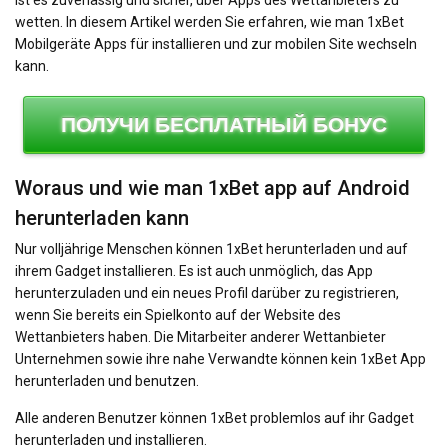
wetten. In diesem Artikel werden Sie erfahren, wie man 1xBet
Mobilgeräte Apps für installieren und zur mobilen Site wechseln
kann.
ПОЛУЧИ БЕСПЛАТНЫЙ БОНУС
Woraus und wie man 1xBet app auf Android
herunterladen kann
Nur volljährige Menschen können 1xBet herunterladen und auf
ihrem Gadget installieren. Es ist auch unmöglich, das App
herunterzuladen und ein neues Profil darüber zu registrieren,
wenn Sie bereits ein Spielkonto auf der Website des
Wettanbieters haben. Die Mitarbeiter anderer Wettanbieter
Unternehmen sowie ihre nahe Verwandte können kein 1xBet App
herunterladen und benutzen.
Alle anderen Benutzer können 1xBet problemlos auf ihr Gadget
herunterladen und installieren.